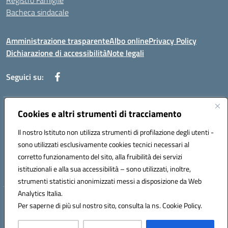
Registro Famiglie
Bacheca sindacale
Amministrazione trasparente
Albo online
Privacy Policy
Dichiarazione di accessibilità
Note legali
Seguici su:
Cookies e altri strumenti di tracciamento
Indirizzo:
Via di Valle Zampea 2, 00036 Palestrina
Centralino:
+39 069 538 200
Email:
rmic8dr00r@istruzione.it
Il nostro Istituto non utilizza strumenti di profilazione degli utenti -
Posta elettronica certificata (PEC):
rmic8dr00r@pec.istruzione.it
sono utilizzati esclusivamente cookies tecnici necessari al
Codice fiscale: 93021380584
corretto funzionamento del sito, alla fruibilità dei servizi
Codice meccanografico:
RMIC8DR00R
istituzionali e alla sua accessibilità – sono utilizzati, inoltre,
strumenti statistici anonimizzati messi a disposizione da Web
Analytics Italia.
Hosting & Powered by 3D Solution S.r.l.
Per saperne di più sul nostro sito, consulta la ns. Cookie Policy.
Concept & Design by Designers Italia