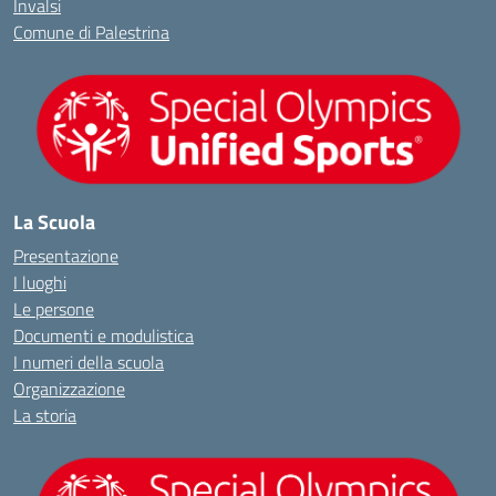
Invalsi
Comune di Palestrina
La Scuola
Presentazione
I luoghi
Le persone
Documenti e modulistica
I numeri della scuola
Organizzazione
La storia