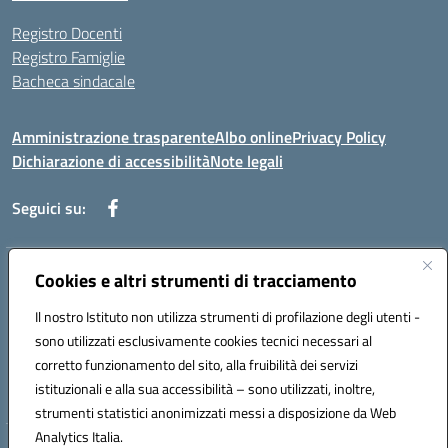
Registro Docenti
Registro Famiglie
Bacheca sindacale
Amministrazione trasparente
Albo online
Privacy Policy
Dichiarazione di accessibilità
Note legali
Seguici su:
Cookies e altri strumenti di tracciamento
Indirizzo:
Via di Valle Zampea 2, 00036 Palestrina
Centralino:
+39 069 538 200
Email:
rmic8dr00r@istruzione.it
Il nostro Istituto non utilizza strumenti di profilazione degli utenti -
Posta elettronica certificata (PEC):
rmic8dr00r@pec.istruzione.it
sono utilizzati esclusivamente cookies tecnici necessari al
Codice fiscale: 93021380584
corretto funzionamento del sito, alla fruibilità dei servizi
Codice meccanografico:
RMIC8DR00R
istituzionali e alla sua accessibilità – sono utilizzati, inoltre,
strumenti statistici anonimizzati messi a disposizione da Web
Analytics Italia.