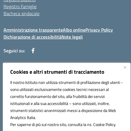
Registro Famiglie
Bacheca sindacale
Amministrazione trasparente
Albo online
Privacy Policy
Dichiarazione di accessibilità
Note legali
Seguici su:
Cookies e altri strumenti di tracciamento
Indirizzo:
Via di Valle Zampea 2, 00036 Palestrina
Centralino:
+39 069 538 200
Email:
rmic8dr00r@istruzione.it
Il nostro Istituto non utilizza strumenti di profilazione degli utenti -
Posta elettronica certificata (PEC):
rmic8dr00r@pec.istruzione.it
sono utilizzati esclusivamente cookies tecnici necessari al
Codice fiscale: 93021380584
corretto funzionamento del sito, alla fruibilità dei servizi
Codice meccanografico:
RMIC8DR00R
istituzionali e alla sua accessibilità – sono utilizzati, inoltre,
strumenti statistici anonimizzati messi a disposizione da Web
Analytics Italia.
Hosting & Powered by 3D Solution S.r.l.
Per saperne di più sul nostro sito, consulta la ns. Cookie Policy.
Concept & Design by Designers Italia