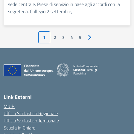
sede centrale. Prese di servizio in base agli accordi con la
segreteria. Collegio 2 settembre,
1
2
3
4
5
Pagina successiva
Istituto Comprensivo
Giovanni Pierluigi
Palestrina
— Visita la pagina iniziale della scuola
Link Esterni
MIUR
Ufficio Scolastico Regionale
Ufficio Scolastico Territoriale
Scuola in Chiaro