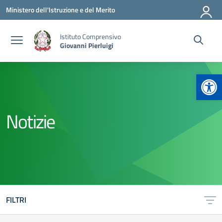
Vai ai contenuti
Vai al menu di navigazione
Vai al footer
Ministero dell'Istruzione e del Merito
Istituto Comprensivo
Giovanni Pierluigi
Apr
Notizie
FILTRI