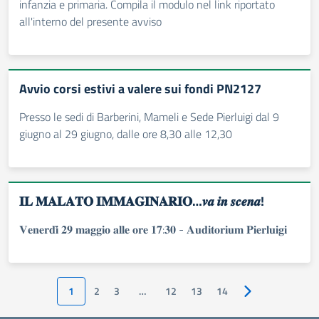
infanzia e primaria. Compila il modulo nel link riportato
all'interno del presente avviso
Avvio corsi estivi a valere sui fondi PN2127
Presso le sedi di Barberini, Mameli e Sede Pierluigi dal 9
giugno al 29 giugno, dalle ore 8,30 alle 12,30
𝐈𝐋 𝐌𝐀𝐋𝐀𝐓𝐎 𝐈𝐌𝐌𝐀𝐆𝐈𝐍𝐀𝐑𝐈𝐎…𝒗𝒂 𝒊𝒏 𝒔𝒄𝒆𝒏𝒂!
𝐕𝐞𝐧𝐞𝐫𝐝𝐢̀ 𝟐𝟗 𝐦𝐚𝐠𝐠𝐢𝐨 𝐚𝐥𝐥𝐞 𝐨𝐫𝐞 𝟏𝟕:𝟑𝟎 - 𝐀𝐮𝐝𝐢𝐭𝐨𝐫𝐢𝐮𝐦 𝐏𝐢𝐞𝐫𝐥𝐮𝐢𝐠𝐢
1
2
3
…
12
13
14
Pagina successiv