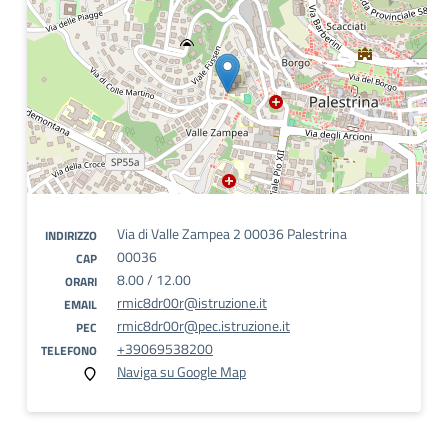
Via di Valle Zampea 2 00036 Palestrina
INDIRIZZO
00036
CAP
8.00 / 12.00
ORARI
rmic8dr00r@istruzione.it
EMAIL
rmic8dr00r@pec.istruzione.it
PEC
+39069538200
TELEFONO
Naviga su Google Map