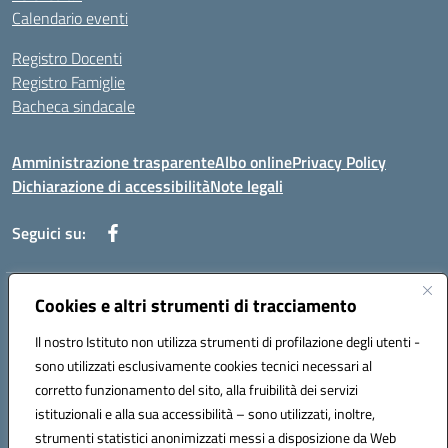
Calendario eventi
Registro Docenti
Registro Famiglie
Bacheca sindacale
Amministrazione trasparente
Albo online
Privacy Policy
Dichiarazione di accessibilità
Note legali
Seguici su:
Cookies e altri strumenti di tracciamento
Indirizzo:
Via di Valle Zampea 2, 00036 Palestrina
Centralino:
+39 069 538 200
Email:
rmic8dr00r@istruzione.it
Il nostro Istituto non utilizza strumenti di profilazione degli utenti -
Posta elettronica certificata (PEC):
rmic8dr00r@pec.istruzione.it
sono utilizzati esclusivamente cookies tecnici necessari al
Codice fiscale: 93021380584
corretto funzionamento del sito, alla fruibilità dei servizi
Codice meccanografico:
RMIC8DR00R
istituzionali e alla sua accessibilità – sono utilizzati, inoltre,
strumenti statistici anonimizzati messi a disposizione da Web