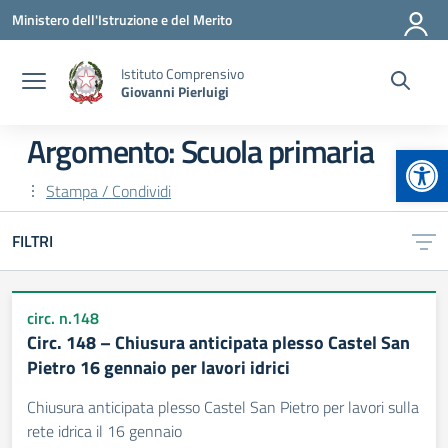
Vai ai contenuti
Vai al menu di navigazione
Vai al footer
Ministero dell'Istruzione e del Merito
Istituto Comprensivo
Giovanni Pierluigi
Argomento: Scuola primaria
Apr
Stampa / Condividi
FILTRI
circ. n.148
Circ. 148 – Chiusura anticipata plesso Castel San
Pietro 16 gennaio per lavori idrici
Chiusura anticipata plesso Castel San Pietro per lavori sulla
rete idrica il 16 gennaio