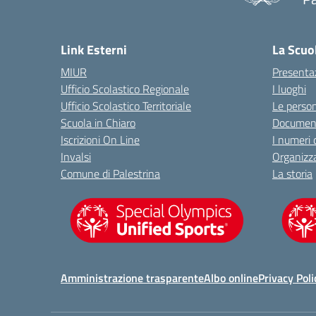
— 
Link Esterni
La Scuo
MIUR
Presenta
Ufficio Scolastico Regionale
I luoghi
Ufficio Scolastico Territoriale
Le perso
Scuola in Chiaro
Document
Iscrizioni On Line
I numeri 
Invalsi
Organizz
Comune di Palestrina
La storia
Amministrazione trasparente
Albo online
Privacy Poli