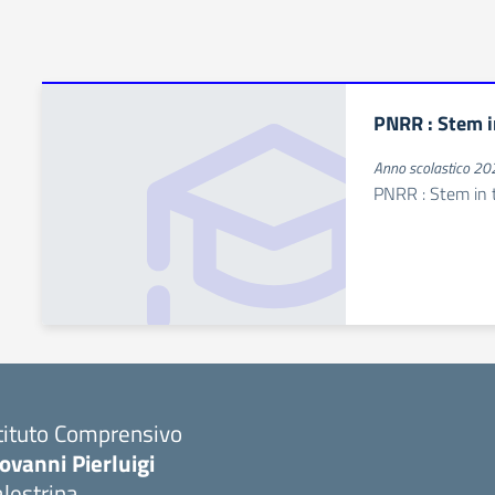
PNRR : Stem i
Anno scolastico 2
PNRR : Stem in 
tituto Comprensivo
ovanni Pierluigi
lestrina