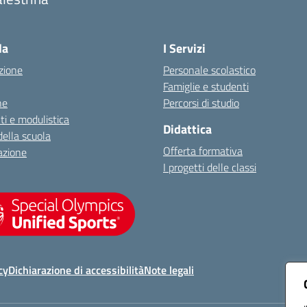
Visita la pagina iniziale della scuola
la
I Servizi
zione
Personale scolastico
Famiglie e studenti
ne
Percorsi di studio
i e modulistica
Didattica
della scuola
Offerta formativa
azione
I progetti delle classi
cy
Dichiarazione di accessibilità
Note legali