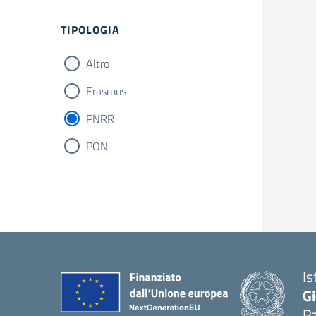
Filtri
TIPOLOGIA
Altro
Erasmus
PNRR
PON
Is
Gi
Pa