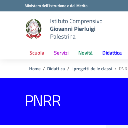
Vai ai contenuti
Vai al menu di navigazione
Vai al footer
Ministero dell'Istruzione e del Merito
Istituto Comprensivo
Giovanni Pierluigi
Palestrina
Scuola
Servizi
Novità
Didattica
Home
Didattica
I progetti delle classi
PNR
PNRR