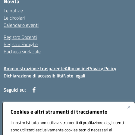
Novità
Le notizie
Le circolari
Calendario eventi
Registro Docenti
Registro Famiglie
Bacheca sindacale
Amministrazione trasparente
Albo online
Privacy Policy
Dichiarazione di accessibilità
Note legali
Seguici su:
Cookies e altri strumenti di tracciamento
Indirizzo:
Via di Valle Zampea 2, 00036 Palestrina
Centralino:
+39 069 538 200
Email:
rmic8dr00r@istruzione.it
Il nostro Istituto non utilizza strumenti di profilazione degli utenti -
Posta elettronica certificata (PEC):
rmic8dr00r@pec.istruzione.it
sono utilizzati esclusivamente cookies tecnici necessari al
Codice fiscale: 93021380584