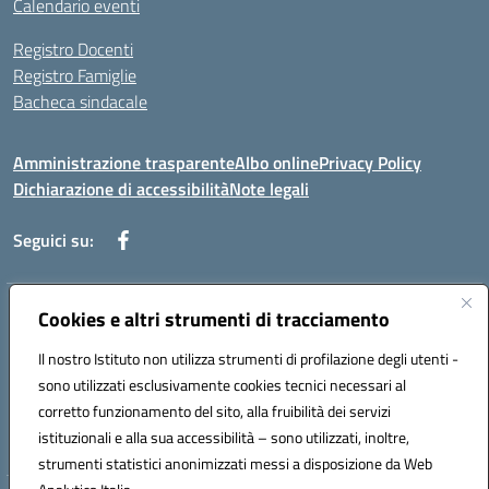
Calendario eventi
Registro Docenti
Registro Famiglie
Bacheca sindacale
Amministrazione trasparente
Albo online
Privacy Policy
Dichiarazione di accessibilità
Note legali
Seguici su:
Cookies e altri strumenti di tracciamento
Indirizzo:
Via di Valle Zampea 2, 00036 Palestrina
Centralino:
+39 069 538 200
Email:
rmic8dr00r@istruzione.it
Il nostro Istituto non utilizza strumenti di profilazione degli utenti -
Posta elettronica certificata (PEC):
rmic8dr00r@pec.istruzione.it
sono utilizzati esclusivamente cookies tecnici necessari al
Codice fiscale: 93021380584
corretto funzionamento del sito, alla fruibilità dei servizi
Codice meccanografico:
RMIC8DR00R
istituzionali e alla sua accessibilità – sono utilizzati, inoltre,
strumenti statistici anonimizzati messi a disposizione da Web