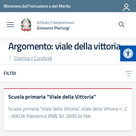
Vai ai contenuti
Vai al menu di navigazione
Vai al footer
Ministero dell'Istruzione e del Merito
Istituto Comprensivo
Giovanni Pierluigi
Argomento: viale della vittoria
Apr
Stampa / Condividi
FILTRI
Scuola primaria “Viale della Vittoria”
Scuola primaria "Viale della Vittoria", Viale della Vittoria n. 2
- 00036 Palestrina (RM) Tel. 069534166