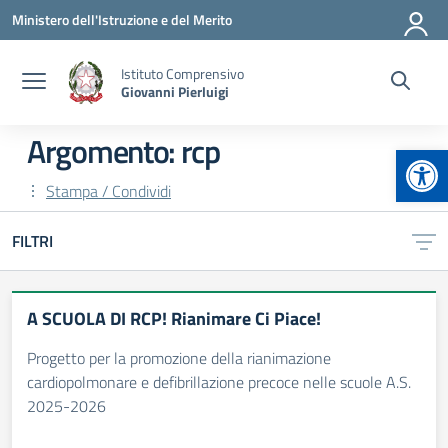
Vai ai contenuti
Vai al menu di navigazione
Vai al footer
Ministero dell'Istruzione e del Merito
Istituto Comprensivo
Giovanni Pierluigi
Argomento: rcp
Apr
Stampa / Condividi
FILTRI
A SCUOLA DI RCP! Rianimare Ci Piace!
Progetto per la promozione della rianimazione
cardiopolmonare e defibrillazione precoce nelle scuole A.S.
2025-2026