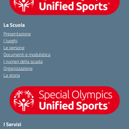
La Scuola
Presentazione
I luoghi
Le persone
Documenti e modulistica
I numeri della scuola
Organizzazione
La storia
I Servizi