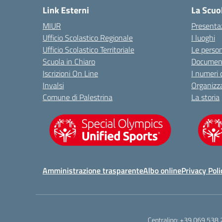
Link Esterni
La Scuo
MIUR
Presenta
Ufficio Scolastico Regionale
I luoghi
Ufficio Scolastico Territoriale
Le perso
Scuola in Chiaro
Document
Iscrizioni On Line
I numeri 
Invalsi
Organizz
Comune di Palestrina
La storia
Amministrazione trasparente
Albo online
Privacy Poli
Centralino:
+39 069 538 