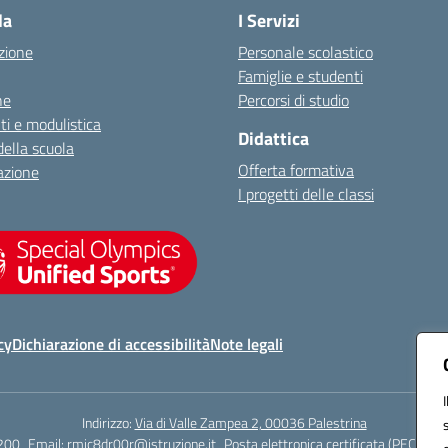
la
I Servizi
zione
Personale scolastico
Famiglie e studenti
ne
Percorsi di studio
i e modulistica
Didattica
della scuola
Offerta formativa
azione
I progetti delle classi
cy
Dichiarazione di accessibilità
Note legali
Indirizzo:
Via di Valle Zampea 2, 00036 Palestrina
200
Email:
rmic8dr00r@istruzione.it
Posta elettronica certificata (PEC):
rmi