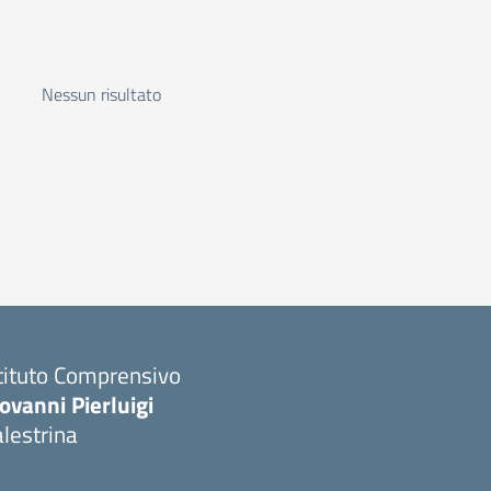
Nessun risultato
tituto Comprensivo
ovanni Pierluigi
lestrina
Visita la pagina iniziale della scuola