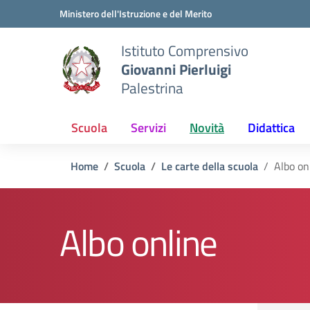
Vai ai contenuti
Vai al menu di navigazione
Vai al footer
Ministero dell'Istruzione e del Merito
Istituto Comprensivo
Giovanni Pierluigi
Palestrina
Scuola
Servizi
Novità
Didattica
Home
Scuola
Le carte della scuola
Albo on
Albo online