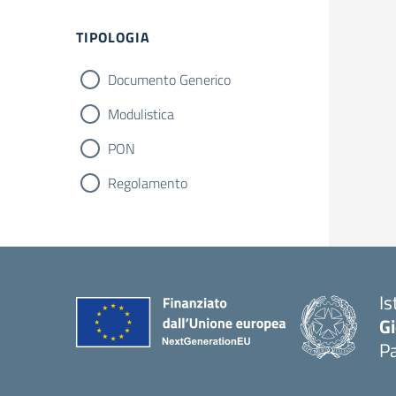
Filtri
TIPOLOGIA
Documento Generico
Modulistica
PON
Regolamento
Is
Gi
Pa
— 