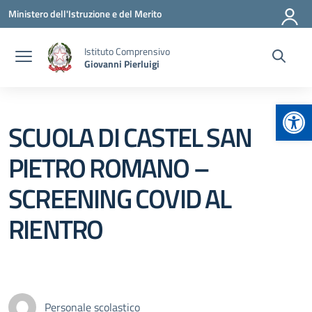
Vai ai contenuti
Vai al menu di navigazione
Vai al footer
Ministero dell'Istruzione e del Merito
Istituto Comprensivo
Giovanni Pierluigi
Apr
SCUOLA DI CASTEL SAN
PIETRO ROMANO –
SCREENING COVID AL
RIENTRO
Personale scolastico