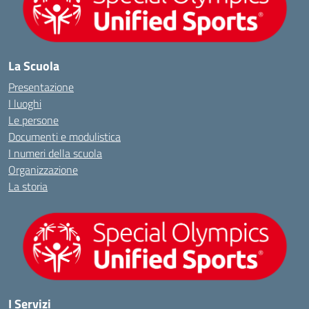
La Scuola
Presentazione
I luoghi
Le persone
Documenti e modulistica
I numeri della scuola
Organizzazione
La storia
I Servizi