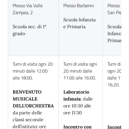
Plesso Via Valle
Plesso Barberini
Plesso Cas
Zampea, 2
San Pietro
Scuola Infanzia
Scuola sec. di 1°
e Primaria
Scuola
grado
Infanzia e
Primaria
Turni di visita ogni 20
Turni di visita ogni
Turni di visi
minuti dalle 12:00
20 minuti dalle
ogni 20 mi
alle 18:00.
11:00 alle 16:00.
dalle 11:00
16:20.
BENVENUTO
Laboratorio
MUSICALE
infanzia
: dalle
DELL’ORCHESTRA
ore 10:30 alle
da parte delle
ore 11:30
classi seconde
dell’istituto: ore
Incontro con
Incontro 