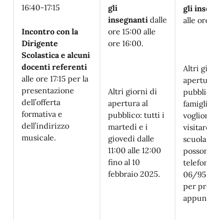
16:40-17:15
gli
gli insegn
insegnanti
dalle
alle ore 15
Incontro con la
ore 15:00 alle
Dirigente
ore 16:00.
Scolastica e alcuni
docenti referenti
Altri giorn
alle ore 17:15 per la
apertura a
presentazione
Altri giorni di
pubblico: 
dell’offerta
apertura al
famiglie 
formativa e
pubblico: tutti i
vogliono
dell’indirizzo
martedì e i
visitare la
musicale.
giovedì dalle
scuola
11:00 alle 12:00
possono
fino al 10
telefonare
febbraio 2025.
06/953 8
per pren
appuntam