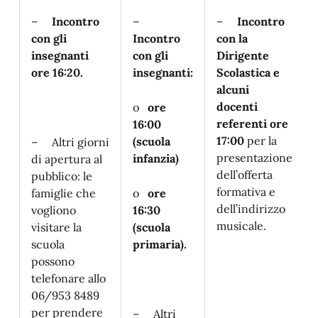
–
Incontro
–
–
Incontro
con gli
Incontro
con la
insegnanti
con gli
Dirigente
ore 16:20.
insegnanti:
Scolastica e
alcuni
docenti
o
ore
referenti ore
16:00
17:00
per la
(scuola
– Altri giorni
presentazione
infanzia)
di apertura al
dell’offerta
pubblico: le
formativa e
famiglie che
o
ore
dell’indirizzo
vogliono
16:30
musicale.
visitare la
(scuola
scuola
primaria).
possono
telefonare allo
06/953 8489
per prendere
– Altri