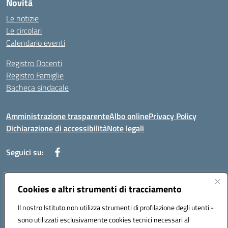
Novità
Le notizie
Le circolari
Calendario eventi
Registro Docenti
Registro Famiglie
Bacheca sindacale
Amministrazione trasparente
Albo online
Privacy Policy
Dichiarazione di accessibilità
Note legali
Seguici su:
Cookies e altri strumenti di tracciamento
Indirizzo:
Via di Valle Zampea 2, 00036 Palestrina
Centralino:
+39 069 538 200
Email:
rmic8dr00r@istruzione.it
Il nostro Istituto non utilizza strumenti di profilazione degli utenti -
Posta elettronica certificata (PEC):
rmic8dr00r@pec.istruzione.it
sono utilizzati esclusivamente cookies tecnici necessari al
Codice fiscale: 93021380584