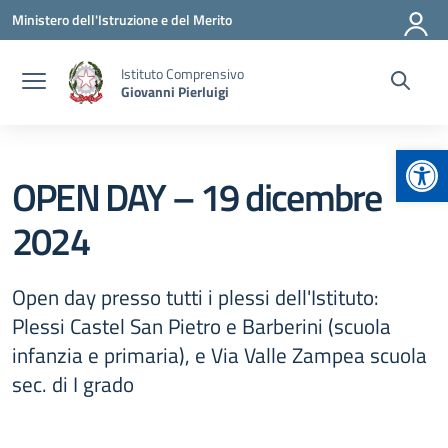
Vai ai contenuti
Vai al menu di navigazione
Vai al footer
Ministero dell'Istruzione e del Merito
Istituto Comprensivo
Giovanni Pierluigi
Apr
OPEN DAY – 19 dicembre
2024
Open day presso tutti i plessi dell'Istituto:
Plessi Castel San Pietro e Barberini (scuola
infanzia e primaria), e Via Valle Zampea scuola
sec. di I grado