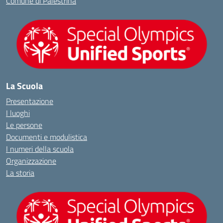
Comune di Palestrina
La Scuola
Presentazione
I luoghi
Le persone
Documenti e modulistica
I numeri della scuola
Organizzazione
La storia