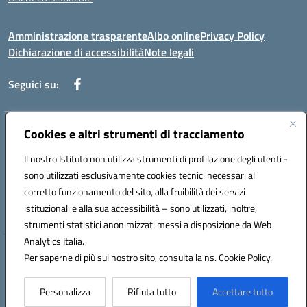
Amministrazione trasparente
Albo online
Privacy Policy
Dichiarazione di accessibilità
Note legali
Seguici su:
Cookies e altri strumenti di tracciamento
Indirizzo:
Via di Valle Zampea 2, 00036 Palestrina
Centralino:
+39 069 538 200
Email:
rmic8dr00r@istruzione.it
Il nostro Istituto non utilizza strumenti di profilazione degli utenti -
Posta elettronica certificata (PEC):
rmic8dr00r@pec.istruzione.it
sono utilizzati esclusivamente cookies tecnici necessari al
Codice fiscale: 93021380584
corretto funzionamento del sito, alla fruibilità dei servizi
Codice meccanografico:
RMIC8DR00R
istituzionali e alla sua accessibilità – sono utilizzati, inoltre,
strumenti statistici anonimizzati messi a disposizione da Web
Analytics Italia.
Hosting & Powered by 3D Solution S.r.l.
Per saperne di più sul nostro sito, consulta la ns. Cookie Policy.
Concept & Design by Designers Italia
Personalizza
Rifiuta tutto
Accettare tutto