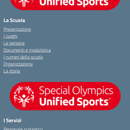
La Scuola
Presentazione
I luoghi
Le persone
Documenti e modulistica
I numeri della scuola
Organizzazione
La storia
I Servizi
Personale scolastico