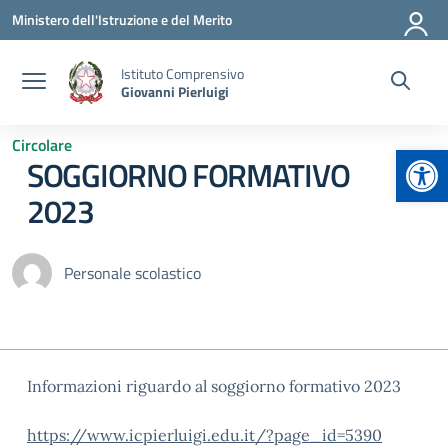
Vai ai contenuti
Vai al menu di navigazione
Vai al footer
Ministero dell'Istruzione e del Merito
Istituto Comprensivo
Giovanni Pierluigi
Circolare
Apr
SOGGIORNO FORMATIVO
2023
Personale scolastico
Informazioni riguardo al soggiorno formativo 2023
https://www.icpierluigi.edu.it/?page_id=5390