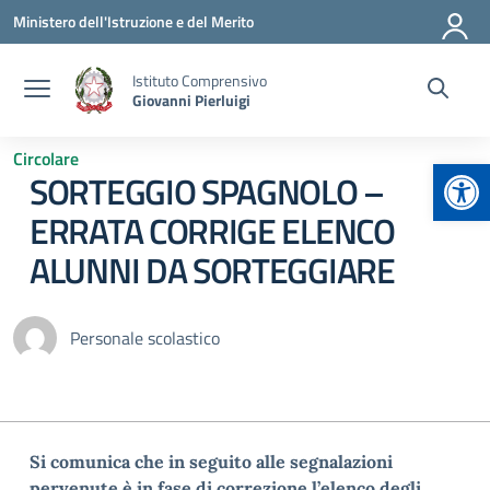
Vai ai contenuti
Vai al menu di navigazione
Vai al footer
Ministero dell'Istruzione e del Merito
Istituto Comprensivo
Giovanni Pierluigi
Circolare
Apr
SORTEGGIO SPAGNOLO –
ERRATA CORRIGE ELENCO
ALUNNI DA SORTEGGIARE
Personale scolastico
Si comunica che in seguito alle segnalazioni
pervenute è in fase di correzione l’elenco degli