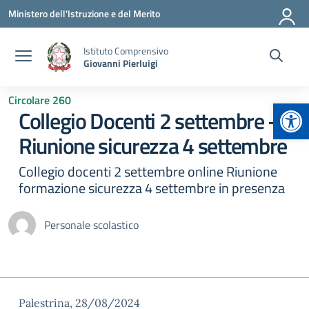
Vai ai contenuti
Vai al menu di navigazione
Vai al footer
Ministero dell'Istruzione e del Merito
Istituto Comprensivo
Giovanni Pierluigi
Circolare 260
Apr
Collegio Docenti 2 settembre –
Riunione sicurezza 4 settembre
Collegio docenti 2 settembre online Riunione
formazione sicurezza 4 settembre in presenza
Personale scolastico
Palestrina, 28/08/2024