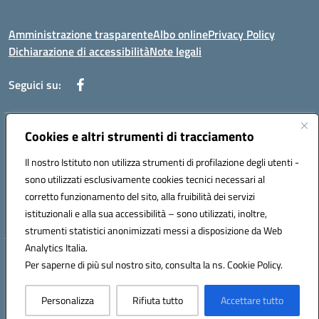
Amministrazione trasparente
Albo online
Privacy Policy
Dichiarazione di accessibilità
Note legali
Seguici su:
Cookies e altri strumenti di tracciamento
Indirizzo:
Via di Valle Zampea 2, 00036 Palestrina
Centralino:
+39 069 538 200
Email:
rmic8dr00r@istruzione.it
Il nostro Istituto non utilizza strumenti di profilazione degli utenti -
Posta elettronica certificata (PEC):
rmic8dr00r@pec.istruzione.it
sono utilizzati esclusivamente cookies tecnici necessari al
Codice fiscale: 93021380584
corretto funzionamento del sito, alla fruibilità dei servizi
Codice meccanografico:
RMIC8DR00R
istituzionali e alla sua accessibilità – sono utilizzati, inoltre,
strumenti statistici anonimizzati messi a disposizione da Web
Analytics Italia.
Hosting & Powered by 3D Solution S.r.l.
Per saperne di più sul nostro sito, consulta la ns. Cookie Policy.
Concept & Design by Designers Italia
Personalizza
Rifiuta tutto
Accettare tutto