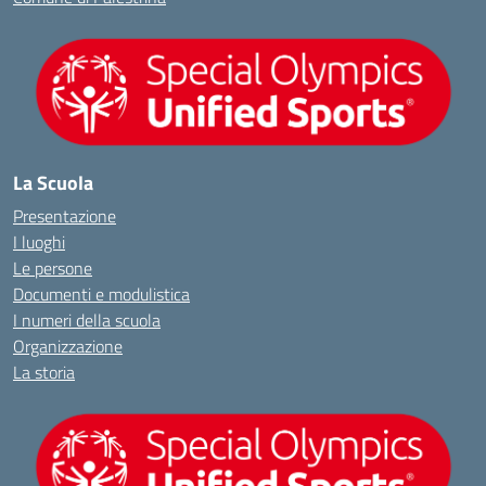
La Scuola
Presentazione
I luoghi
Le persone
Documenti e modulistica
I numeri della scuola
Organizzazione
La storia