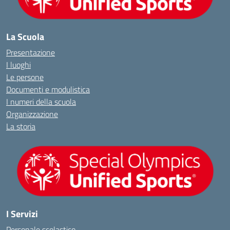
La Scuola
Presentazione
I luoghi
Le persone
Documenti e modulistica
I numeri della scuola
Organizzazione
La storia
I Servizi
Personale scolastico