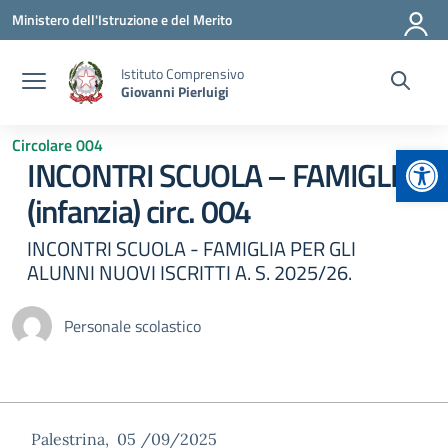
Vai ai contenuti
Vai al menu di navigazione
Vai al footer
Ministero dell'Istruzione e del Merito
Istituto Comprensivo
Giovanni Pierluigi
Circolare 004
Apr
INCONTRI SCUOLA – FAMIGLIA
(infanzia) circ. 004
INCONTRI SCUOLA - FAMIGLIA PER GLI
ALUNNI NUOVI ISCRITTI A. S. 2025/26.
Personale scolastico
Palestrina, 05 /09/2025