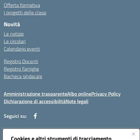
Offerta formativa
I progetti delle classi
Novità
Le notizie
Le circolari
Calendario eventi
Registro Docenti
Registro Famiglie
Bacheca sindacale
Amministrazione trasparente
Albo online
Privacy Policy
Dichiarazione di accessibilità
Note legali
Seguici su:
Cookies e altri strumenti di tracciamento
Indirizzo:
Via di Valle Zampea 2, 00036 Palestrina