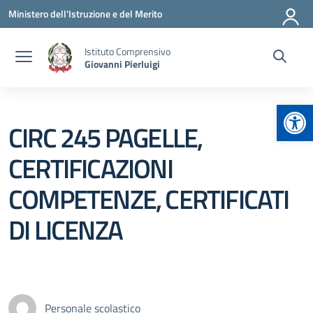
Vai ai contenuti
Vai al menu di navigazione
Vai al footer
Ministero dell'Istruzione e del Merito
Istituto Comprensivo
Giovanni Pierluigi
Apr
CIRC 245 PAGELLE,
CERTIFICAZIONI
COMPETENZE, CERTIFICATI
DI LICENZA
Personale scolastico