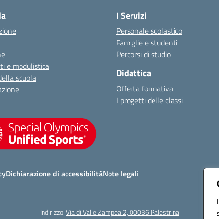
la
I Servizi
zione
Personale scolastico
Famiglie e studenti
ne
Percorsi di studio
i e modulistica
Didattica
della scuola
Offerta formativa
azione
I progetti delle classi
cy
Dichiarazione di accessibilità
Note legali
Indirizzo:
Via di Valle Zampea 2, 00036 Palestrina