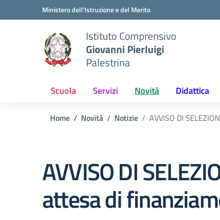
Vai ai contenuti
Vai al menu di navigazione
Vai al footer
Ministero dell'Istruzione e del Merito
Istituto Comprensivo
Giovanni Pierluigi
Palestrina
Scuola
Servizi
Novità
Didattica
Home
Novità
Notizie
AVVISO DI SELEZION
AVVISO DI SELEZI
attesa di finanzi