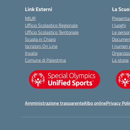
Link Esterni
La Scuo
MIUR
Presenta
Ufficio Scolastico Regionale
I luoghi
Ufficio Scolastico Territoriale
Le perso
Scuola in Chiaro
Document
Iscrizioni On Line
I numeri 
Invalsi
Organizz
Comune di Palestrina
La storia
Amministrazione trasparente
Albo online
Privacy Poli