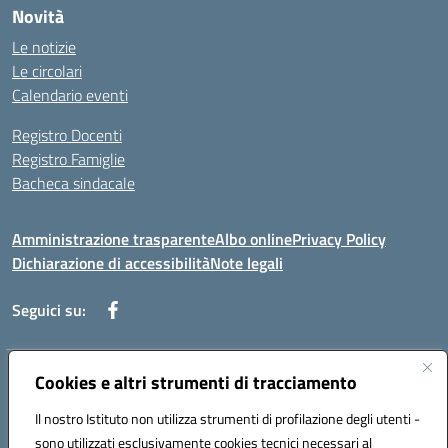
Novità
Le notizie
Le circolari
Calendario eventi
Registro Docenti
Registro Famiglie
Bacheca sindacale
Amministrazione trasparente
Albo online
Privacy Policy
Dichiarazione di accessibilità
Note legali
Seguici su:
Cookies e altri strumenti di tracciamento
Indirizzo:
Via di Valle Zampea 2, 00036 Palestrina
Centralino:
+39 069 538 200
Email:
rmic8dr00r@istruzione.it
Il nostro Istituto non utilizza strumenti di profilazione degli utenti -
Posta elettronica certificata (PEC):
rmic8dr00r@pec.istruzione.it
sono utilizzati esclusivamente cookies tecnici necessari al