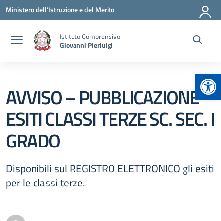
Vai ai contenuti
Vai al menu di navigazione
Vai al footer
Ministero dell'Istruzione e del Merito
Istituto Comprensivo
Giovanni Pierluigi
Apr
AVVISO – PUBBLICAZIONE
ESITI CLASSI TERZE SC. SEC. I
GRADO
Disponibili sul REGISTRO ELETTRONICO gli esiti
per le classi terze.