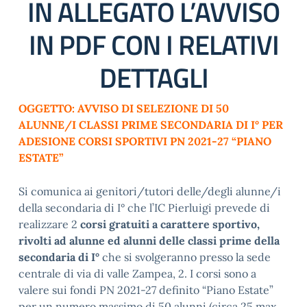
IN ALLEGATO L’AVVISO
IN PDF CON I RELATIVI
DETTAGLI
OGGETTO: AVVISO DI SELEZIONE DI 50
ALUNNE/I CLASSI PRIME SECONDARIA DI I° PER
ADESIONE CORSI SPORTIVI PN 2021-27 “PIANO
ESTATE”
Si comunica ai genitori/tutori delle/degli alunne/i
della secondaria di I° che l’IC Pierluigi prevede di
realizzare 2
corsi gratuiti a carattere sportivo,
rivolti ad alunne ed alunni delle classi prime della
secondaria di I°
che si svolgeranno presso la sede
centrale di via di valle Zampea, 2. I corsi sono a
valere sui fondi PN 2021-27 definito “Piano Estate”
per un numero massimo di 50 alunni (circa 25 max