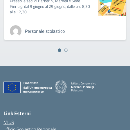
Presso le sedi di Barberini, Mameli e Sede
Pierluigi dal 9 giugno al 29 giugno, dalle ore 8,30
alle 12,30
Personale scolastico
Istituto Comprensivo
Giovanni Pierluigi
Palestrina
— Visita la pagina iniziale della scuola
Link Esterni
MIUR
Ufficio Scolastico Regionale