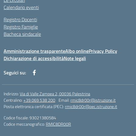
Le circolari
Calendario eventi
Registro Docenti
Registro Famiglie
Bacheca sindacale
Amministrazione trasparente
Albo online
Privacy Policy
Dichiarazione di accessibilità
Note legali
Seguici su:
Indirizzo:
Via di Valle Zampea 2, 00036 Palestrina
Centralino:
+39 069 538 200
Email:
rmic8dr00r@istruzione.it
Posta elettronica certificata (PEC):
rmic8dr00r@pec.istruzione.it
Codice fiscale: 93021380584
Codice meccanografico:
RMIC8DR00R