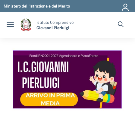
Vai ai contenuti
Vai al menu di navigazione
Vai al footer
Ministero dell'Istruzione e del Merito
Istituto Comprensivo
Giovanni Pierluigi