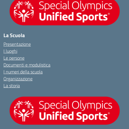
La Scuola
Presentazione
I luoghi
Le persone
Documenti e modulistica
I numeri della scuola
Organizzazione
La storia