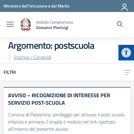
Vai ai contenuti
Vai al menu di navigazione
Vai al footer
Ministero dell'Istruzione e del Merito
Istituto Comprensivo
Giovanni Pierluigi
Argomento: postscuola
Apr
Stampa / Condividi
FILTRI
AVVISO – RICOGNIZIONE DI INTERESSE PER
SERVIZIO POST-SCUOLA
Comune di Palestrina: sondaggio per attivare il post-scuola
infanzia e primaria. Compila il modulo nel link riportato
all'interno del presente avviso