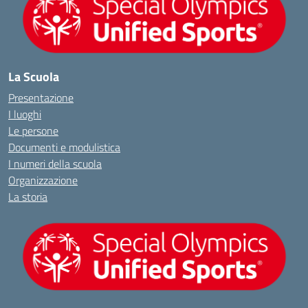
La Scuola
Presentazione
I luoghi
Le persone
Documenti e modulistica
I numeri della scuola
Organizzazione
La storia