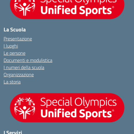
La Scuola
Presentazione
I luoghi
Le persone
Documenti e modulistica
I numeri della scuola
Organizzazione
La storia
I Servizi