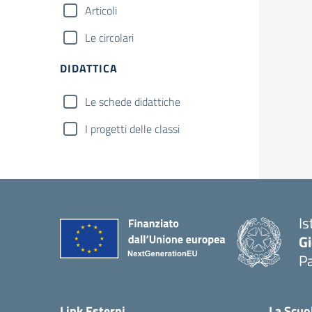
Articoli
Le circolari
DIDATTICA
Le schede didattiche
I progetti delle classi
Is
Gi
Pa
— 
Link Esterni
La Scuo