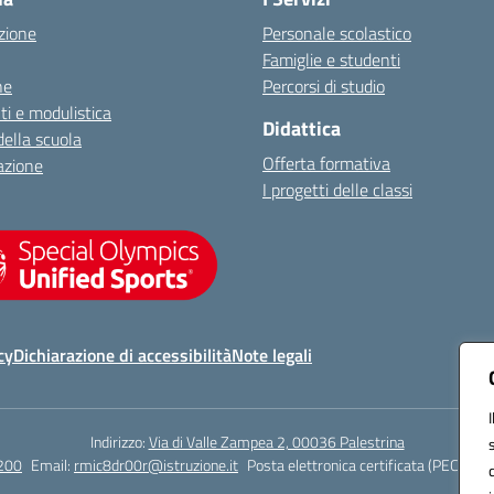
zione
Personale scolastico
Famiglie e studenti
ne
Percorsi di studio
i e modulistica
Didattica
della scuola
Offerta formativa
azione
I progetti delle classi
cy
Dichiarazione di accessibilità
Note legali
Indirizzo:
Via di Valle Zampea 2, 00036 Palestrina
200
Email:
rmic8dr00r@istruzione.it
Posta elettronica certificata (PEC):
rmi