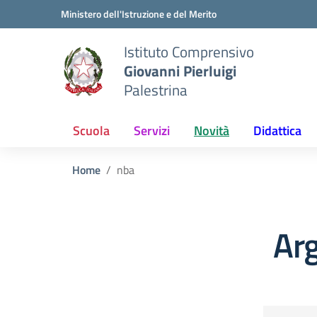
Vai ai contenuti
Vai al menu di navigazione
Vai al footer
Ministero dell'Istruzione e del Merito
Istituto Comprensivo
Giovanni Pierluigi
Palestrina
Scuola
Servizi
Novità
Didattica
Home
nba
Ar