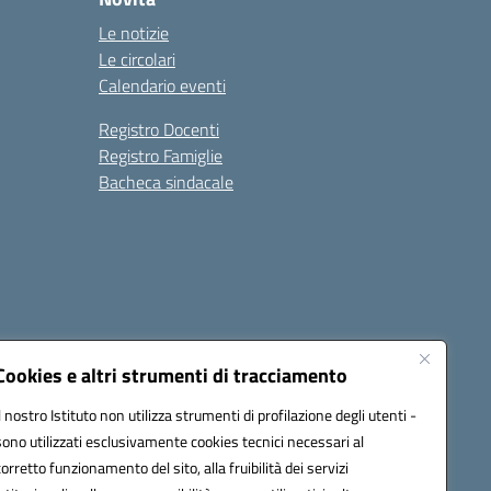
Le notizie
Le circolari
Calendario eventi
Registro Docenti
Registro Famiglie
Bacheca sindacale
Seguici su:
Cookies e altri strumenti di tracciamento
Il nostro Istituto non utilizza strumenti di profilazione degli utenti -
sono utilizzati esclusivamente cookies tecnici necessari al
c8dr00r@pec.istruzione.it
corretto funzionamento del sito, alla fruibilità dei servizi