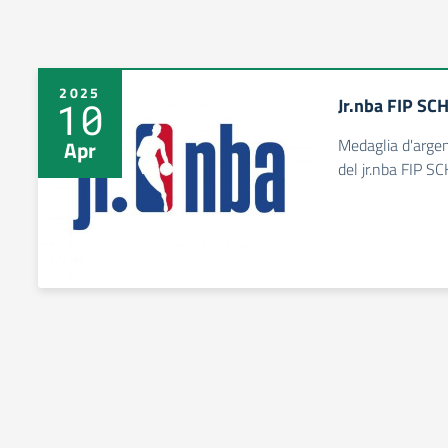
2025
Jr.nba FIP S
10
Medaglia d'argent
Apr
del jr.nba FIP