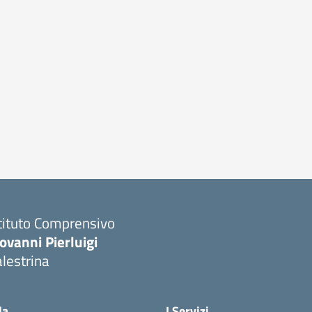
tituto Comprensivo
ovanni Pierluigi
lestrina
Visita la pagina iniziale della scuola
la
I Servizi