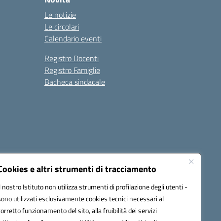
Le notizie
Le circolari
Calendario eventi
Registro Docenti
Registro Famiglie
Bacheca sindacale
Seguici su:
Cookies e altri strumenti di tracciamento
Il nostro Istituto non utilizza strumenti di profilazione degli utenti -
sono utilizzati esclusivamente cookies tecnici necessari al
c8dr00r@pec.istruzione.it
corretto funzionamento del sito, alla fruibilità dei servizi