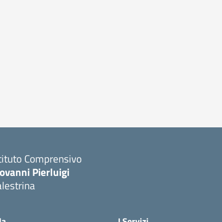
tituto Comprensivo
ovanni Pierluigi
lestrina
Visita la pagina iniziale della scuola
la
I Servizi