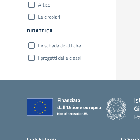
Articoli
Le circolari
DIDATTICA
Le schede didattiche
I progetti delle classi
Is
Gi
Pa
— 
Link Esterni
La Scuo