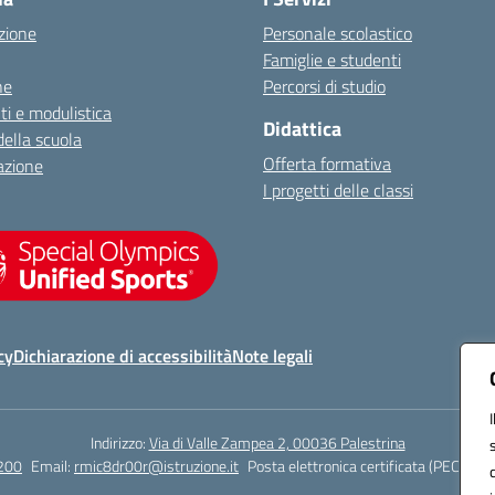
zione
Personale scolastico
Famiglie e studenti
ne
Percorsi di studio
i e modulistica
Didattica
della scuola
Offerta formativa
azione
I progetti delle classi
cy
Dichiarazione di accessibilità
Note legali
Indirizzo:
Via di Valle Zampea 2, 00036 Palestrina
200
Email:
rmic8dr00r@istruzione.it
Posta elettronica certificata (PEC):
rmi