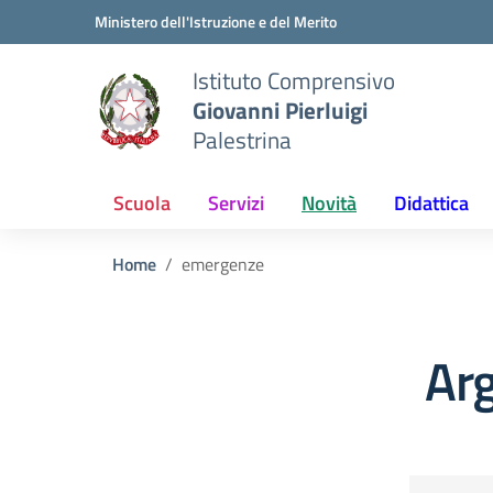
Vai ai contenuti
Vai al menu di navigazione
Vai al footer
Ministero dell'Istruzione e del Merito
Istituto Comprensivo
Giovanni Pierluigi
Palestrina
Scuola
Servizi
Novità
Didattica
Home
emergenze
Ar