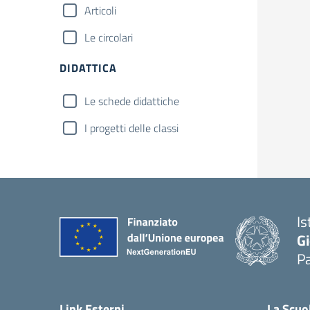
Articoli
Le circolari
DIDATTICA
Le schede didattiche
I progetti delle classi
Is
Gi
Pa
— 
Link Esterni
La Scuo