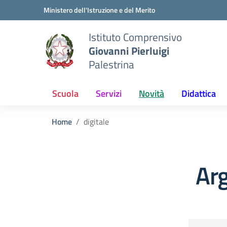
Vai ai contenuti
Vai al menu di navigazione
Vai al footer
Ministero dell'Istruzione e del Merito
Istituto Comprensivo
Giovanni Pierluigi
Palestrina
Scuola
Servizi
Novità
Didattica
Home
digitale
Arg