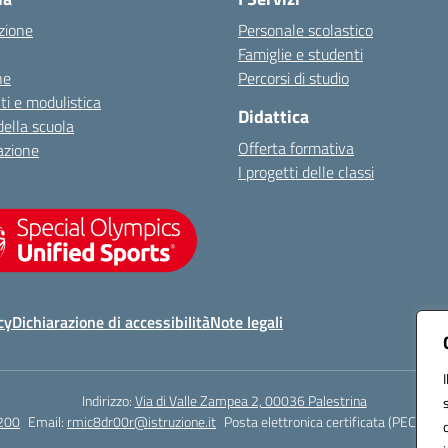
zione
Personale scolastico
Famiglie e studenti
ne
Percorsi di studio
i e modulistica
Didattica
della scuola
Offerta formativa
azione
I progetti delle classi
cy
Dichiarazione di accessibilità
Note legali
Indirizzo:
Via di Valle Zampea 2, 00036 Palestrina
200
Email:
rmic8dr00r@istruzione.it
Posta elettronica certificata (PEC):
rmi