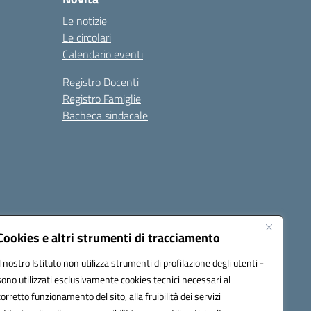
Le notizie
Le circolari
Calendario eventi
Registro Docenti
Registro Famiglie
Bacheca sindacale
Seguici su:
Cookies e altri strumenti di tracciamento
Il nostro Istituto non utilizza strumenti di profilazione degli utenti -
sono utilizzati esclusivamente cookies tecnici necessari al
c8dr00r@pec.istruzione.it
corretto funzionamento del sito, alla fruibilità dei servizi