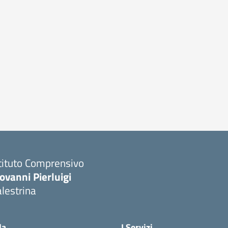
tituto Comprensivo
ovanni Pierluigi
lestrina
Visita la pagina iniziale della scuola
la
I Servizi