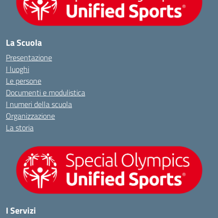
La Scuola
Presentazione
I luoghi
Le persone
Documenti e modulistica
I numeri della scuola
Organizzazione
La storia
I Servizi