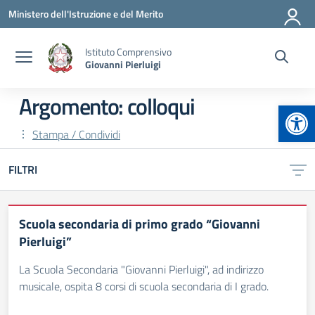
Vai ai contenuti
Vai al menu di navigazione
Vai al footer
Ministero dell'Istruzione e del Merito
Istituto Comprensivo
Giovanni Pierluigi
Argomento: colloqui
Apr
Stampa / Condividi
FILTRI
Scuola secondaria di primo grado “Giovanni
Pierluigi”
La Scuola Secondaria "Giovanni Pierluigi", ad indirizzo
musicale, ospita 8 corsi di scuola secondaria di I grado.