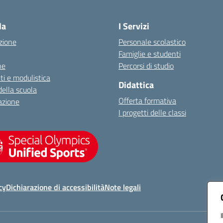
Visita la pagina iniziale della scuola
la
I Servizi
zione
Personale scolastico
Famiglie e studenti
ne
Percorsi di studio
i e modulistica
Didattica
della scuola
Offerta formativa
azione
I progetti delle classi
cy
Dichiarazione di accessibilità
Note legali