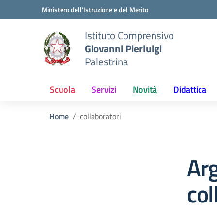
Vai ai contenuti
Vai al menu di navigazione
Vai al footer
Ministero dell'Istruzione e del Merito
Istituto Comprensivo
Giovanni Pierluigi
Palestrina
Scuola
Servizi
Novità
Didattica
Home
collaboratori
Ar
col