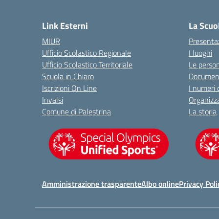
— 
Link Esterni
La Scuo
MIUR
Presenta
Ufficio Scolastico Regionale
I luoghi
Ufficio Scolastico Territoriale
Le perso
Scuola in Chiaro
Document
Iscrizioni On Line
I numeri 
Invalsi
Organizz
Comune di Palestrina
La storia
Amministrazione trasparente
Albo online
Privacy Poli