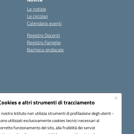
Le notizie
Le circolari
Calendario eventi
Registro Docenti
Registro Famiglie
Bacheca sindacale
Seguici su:
Cookies e altri strumenti di tracciamento
Il nostro Istituto non utilizza strumenti di profilazione degli utenti -
sono utilizzati esclusivamente cookies tecnici necessari al
c8dr00r@pec.istruzione.it
corretto funzionamento del sito, alla fruibilità dei servizi