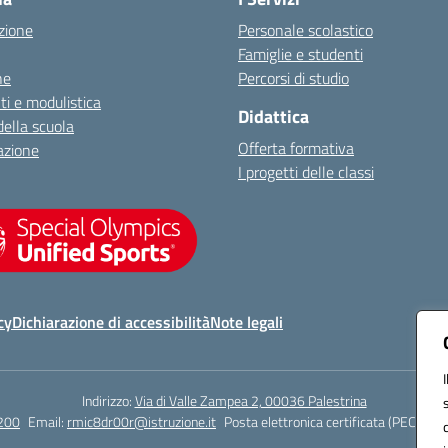
zione
Personale scolastico
Famiglie e studenti
ne
Percorsi di studio
i e modulistica
Didattica
della scuola
Offerta formativa
azione
I progetti delle classi
cy
Dichiarazione di accessibilità
Note legali
Indirizzo:
Via di Valle Zampea 2, 00036 Palestrina
200
Email:
rmic8dr00r@istruzione.it
Posta elettronica certificata (PEC):
rmi