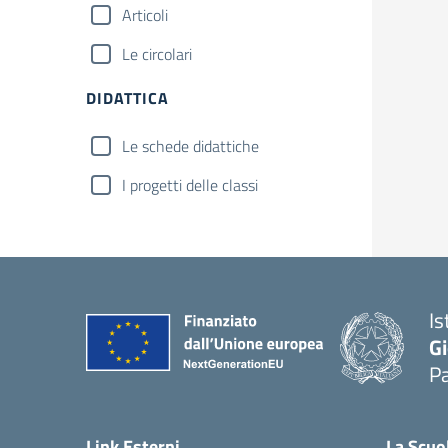
Articoli
Le circolari
DIDATTICA
Le schede didattiche
I progetti delle classi
Is
Gi
Pa
— 
Link Esterni
La Scuo