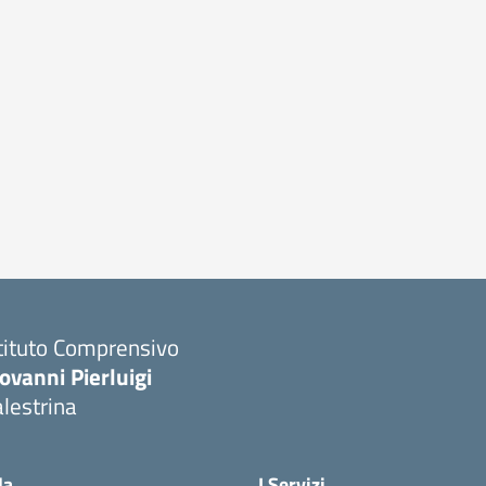
tituto Comprensivo
ovanni Pierluigi
lestrina
Visita la pagina iniziale della scuola
la
I Servizi