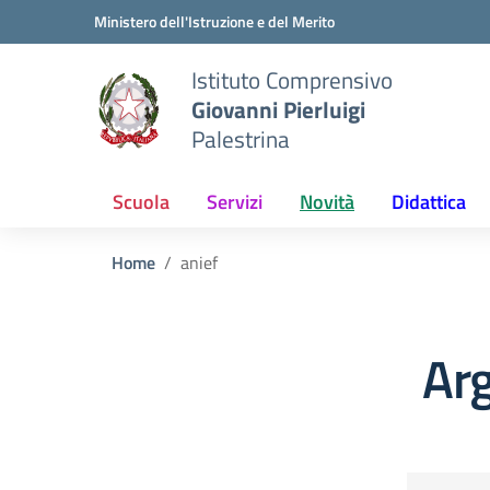
Vai ai contenuti
Vai al menu di navigazione
Vai al footer
Ministero dell'Istruzione e del Merito
Istituto Comprensivo
Giovanni Pierluigi
Palestrina
Scuola
Servizi
Novità
Didattica
Home
anief
Ar