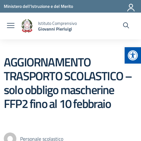
Vai ai contenuti
Vai al menu di navigazione
Vai al footer
Ministero dell'Istruzione e del Merito
Istituto Comprensivo
Giovanni Pierluigi
Apr
AGGIORNAMENTO
TRASPORTO SCOLASTICO –
solo obbligo mascherine
FFP2 fino al 10 febbraio
Personale scolastico