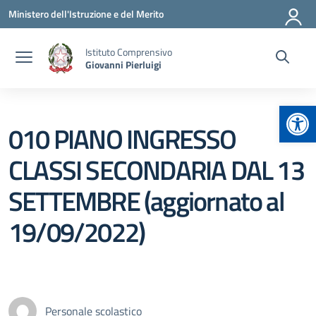
Vai ai contenuti
Vai al menu di navigazione
Vai al footer
Ministero dell'Istruzione e del Merito
Istituto Comprensivo
Giovanni Pierluigi
Apr
010 PIANO INGRESSO
CLASSI SECONDARIA DAL 13
SETTEMBRE (aggiornato al
19/09/2022)
Personale scolastico