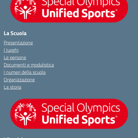
La Scuola
Presentazione
I luoghi
Le persone
Documenti e modulistica
I numeri della scuola
Organizzazione
La storia