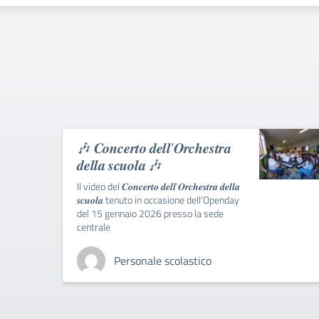
🎶 𝑪𝒐𝒏𝒄𝒆𝒓𝒕𝒐 𝒅𝒆𝒍𝒍’𝑶𝒓𝒄𝒉𝒆𝒔𝒕𝒓𝒂
𝒅𝒆𝒍𝒍𝒂 𝒔𝒄𝒖𝒐𝒍𝒂 🎶
Il video del 𝑪𝒐𝒏𝒄𝒆𝒓𝒕𝒐 𝒅𝒆𝒍𝒍’𝑶𝒓𝒄𝒉𝒆𝒔𝒕𝒓𝒂 𝒅𝒆𝒍𝒍𝒂
𝒔𝒄𝒖𝒐𝒍𝒂 tenuto in occasione dell'Openday
del 15 gennaio 2026 presso la sede
centrale
Personale scolastico