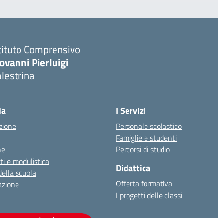
tituto Comprensivo
ovanni Pierluigi
lestrina
Visita la pagina iniziale della scuola
la
I Servizi
zione
Personale scolastico
Famiglie e studenti
ne
Percorsi di studio
i e modulistica
Didattica
della scuola
Offerta formativa
azione
I progetti delle classi