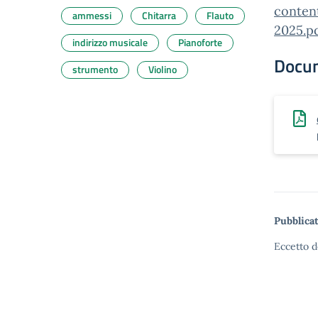
conten
ammessi
Chitarra
Flauto
2025.p
indirizzo musicale
Pianoforte
Docu
strumento
Violino
Pubblicat
Eccetto d