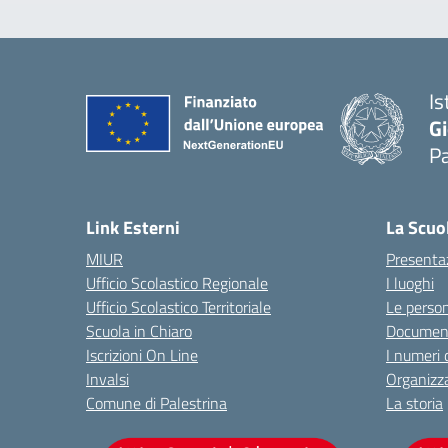
Is
Gi
Pa
— 
Link Esterni
La Scuo
MIUR
Presenta
Ufficio Scolastico Regionale
I luoghi
Ufficio Scolastico Territoriale
Le perso
Scuola in Chiaro
Document
Iscrizioni On Line
I numeri 
Invalsi
Organizz
Comune di Palestrina
La storia