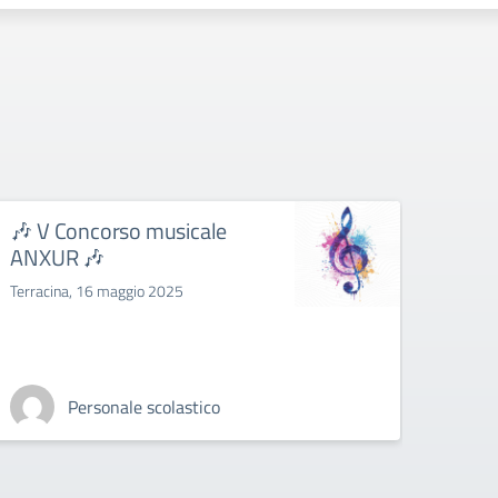
🎶 V Concorso musicale
OPE
ANXUR 🎶
STR
Terracina, 16 maggio 2025
STRUM
– ISTR
pensat
strume
Personale scolastico