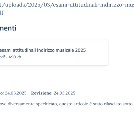
t/uploads/2025/03/esami-attitudinali-indirizzo-mus
df
menti
esami attitudinali indirizzo musicale 2025
pdf - 490 kb
o:
24.03.2025
-
Revisione:
24.03.2025
ove diversamente specificato, questo articolo è stato rilasciato sott