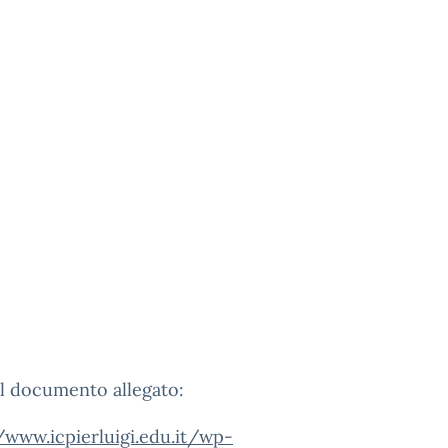
l documento allegato:
/www.icpierluigi.edu.it/wp-