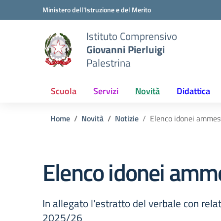
Vai ai contenuti
Vai al menu di navigazione
Vai al footer
Ministero dell'Istruzione e del Merito
Istituto Comprensivo
Giovanni Pierluigi
Palestrina
Scuola
Servizi
Novità
Didattica
Home
Novità
Notizie
Elenco idonei ammess
Elenco idonei amme
In allegato l'estratto del verbale con rel
2025/26