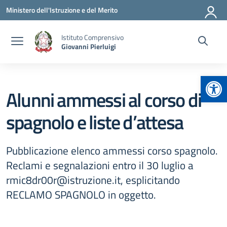
Vai ai contenuti
Vai al menu di navigazione
Vai al footer
Ministero dell'Istruzione e del Merito
Istituto Comprensivo
Giovanni Pierluigi
Apr
Alunni ammessi al corso di
spagnolo e liste d’attesa
Pubblicazione elenco ammessi corso spagnolo.
Reclami e segnalazioni entro il 30 luglio a
rmic8dr00r@istruzione.it, esplicitando
RECLAMO SPAGNOLO in oggetto.